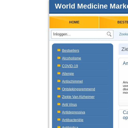
World Medicine Mark
HOME
BEST
Zoek
Zi
Bestsellers
Alcoholisme
Am
COVID-19
Allergie
Antischimmel
Ama
use
Ontstekingsremmend
dis
mov
Ziekte Van Alzheimer
Anti Virus
Ca
Antidepressiva
op
Antibacteriële
Antibiotica