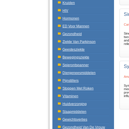
Kruiden
HIV
Si
Hormonen
Car
ED Voor Mannen
Sin
Gezondheid
two
and
Ziekte Van Parkinson
rel
Geestesziekte
Bewegingsziekte
Spierontspanner
Sy
Diergeneesmiddelen
Ama
Pijnstillers
Sym
Stoppen Met Roken
med
pre
Vitaminen
inf
Huidverzorging
Slaapmiddelen
Gewichtsverlies
Gezondheid Van De Vrouw