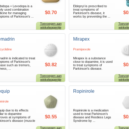
bidopa + Levodopa is a
Eldepryl is prescribed to
ely used combination
treat symptoms of
$0.70
$0
icine for managing
Parkinson's disease, it
ptoms of Parkinson’s ...
works by preventing the ...
Toevoegen aan
Toevoe
winkelwagentje
winkelw
madrin
Mirapex
cyclidine
Pramipexole
adrin is indicated to treat
Mirapex is a substance
ptoms of Parkinson's
close to dopamine, it is used
$0.82
$0
ease such as tremors,
to treat symptoms of
fness, ...
Parkinson's disease.
Toevoegen aan
Toevoe
winkelwagentje
winkelw
quip
Ropinirole
inirole
uip due to its effects
Ropinirole is a medication
ilar to dopamine
used to treat Parkinson’s
$0.55
$0
roves at symptoms of
disease and Restless Legs
kinson's disease (muscle
Syndrome by ...
Toevoegen aan
Toevoe