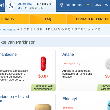
et
Nederlands
USD - US D
ELSTATUS
FAQ
CONTACT MET ONS OP
en op naam:
A
B
C
D
E
F
G
H
I
J
K
L
M
N
O
P
Q
R
S
T
U
V
W
X
Y
Z
ekte van Parkinson
antadine
Artane
Trihexyphenidyl
ntadine is a medication
Artrane is used to treat
d to treat Parkinson’s
symptoms of Parkinson's
$0.87
$0
ease, drug-induced
disease.
ement disorders, ...
Toevoegen aan
Toevoe
winkelwagentje
winkelw
rbidopa + Levod
Eldepryl
a
Selegiline