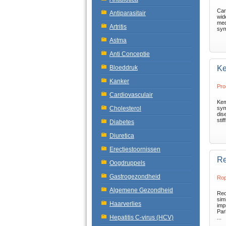
Car
Antiparasitair
wid
med
Artritis
sym
Astma
Anti Conceptie
Bloeddruk
Ke
Kanker
Pro
Cardiovasculair
Kem
Cholesterol
sym
dis
stif
Diabetes
Diuretica
Erectiestoornissen
Re
Oogdruppels
Gastrogezondheid
Rop
Algemene Gezondheid
Req
sim
Haarverlies
imp
Par
Hepatitis C-virus (HCV)
...