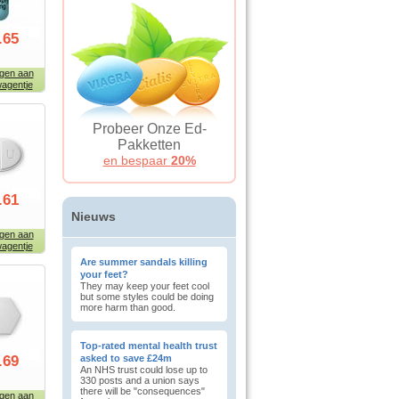
.65
gen aan
agentje
Probeer Onze Ed-
Pakketten
en bespaar
20%
.61
Nieuws
gen aan
agentje
Are summer sandals killing
your feet?
They may keep your feet cool
but some styles could be doing
more harm than good.
Top-rated mental health trust
.69
asked to save £24m
An NHS trust could lose up to
330 posts and a union says
there will be "consequences"
gen aan