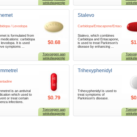
winkelwagentje
winkelw
nemet
Stalevo
bidopa / Levodopa
Carbidopa/Entacapone/Entacapone
emet is formulated from
Stalevo, which combines
 medications: carbidopa
Carbidopa and Entacapone,
$0.68
$1
 levodopa. It is used
is used to treat Parkinson’s
ieve symptoms ...
disease by enhancing ...
Toevoegen aan
Toevoe
winkelwagentje
winkelw
mmetrel
Trihexyphenidyl
ntadine
metrel is an antiviral
Trihexyphenidyl is used to
ication which used to
treat symptoms of
$0.79
$0
vent or treat certain
Parkinson's disease.
luenza infections.
Toevoegen aan
Toevoe
winkelwagentje
winkelw