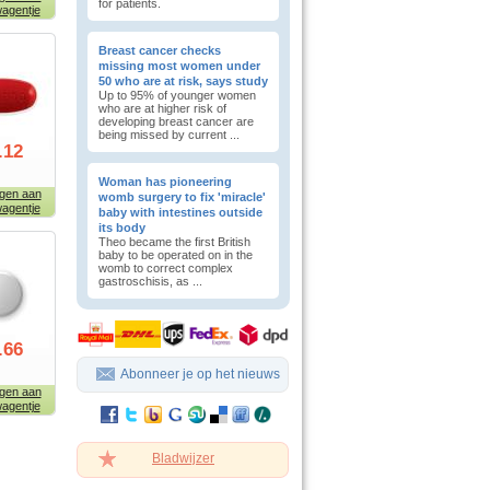
for patients.
agentje
Breast cancer checks
missing most women under
50 who are at risk, says study
Up to 95% of younger women
who are at higher risk of
developing breast cancer are
being missed by current ...
.12
Woman has pioneering
gen aan
womb surgery to fix 'miracle'
agentje
baby with intestines outside
its body
Theo became the first British
baby to be operated on in the
womb to correct complex
gastroschisis, as ...
.66
Abonneer je op het nieuws
gen aan
agentje
Bladwijzer