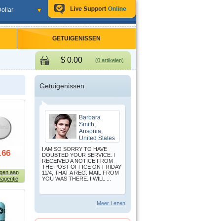
ollar
GETUIGENISSEN
$
0.00
(0 artikelen)
Getuigenissen
Barbara
Smith,
Ansonia,
United States
I AM SO SORRY TO HAVE
.66
DOUBTED YOUR SERVICE. I
RECEIVED A NOTICE FROM
THE POST OFFICE ON FRIDAY
gen aan
11/4, THAT A REG. MAIL FROM
agentje
YOU WAS THERE. I WILL ...
Meer Lezen