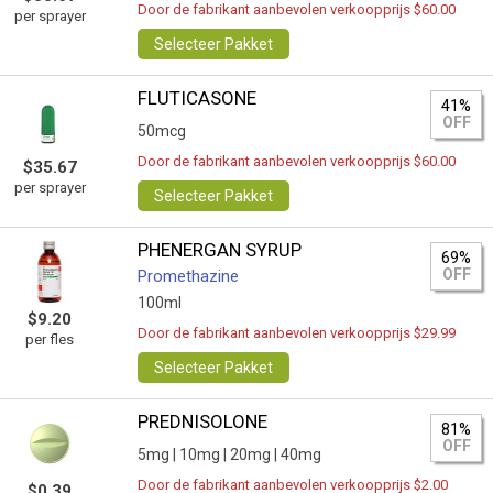
Door de fabrikant aanbevolen verkoopprijs $60.00
per sprayer
Selecteer Pakket
FLUTICASONE
41%
OFF
50mcg
Door de fabrikant aanbevolen verkoopprijs $60.00
$35.67
per sprayer
Selecteer Pakket
PHENERGAN SYRUP
69%
OFF
Promethazine
100ml
$9.20
Door de fabrikant aanbevolen verkoopprijs $29.99
per fles
Selecteer Pakket
PREDNISOLONE
81%
OFF
5mg |
10mg |
20mg |
40mg
Door de fabrikant aanbevolen verkoopprijs $2.00
$0.39