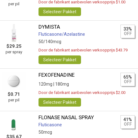
Door de fabrikant aanbevolen verkoopprijs $1.00
per pil
Selecteer Pakket
DYMISTA
33%
OFF
Fluticasone/Azelastine
50/140mcg
$29.25
Door de fabrikant aanbevolen verkoopprijs $43.79
per spray
Selecteer Pakket
FEXOFENADINE
65%
OFF
120mg |
180mg
Door de fabrikant aanbevolen verkoopprijs $2.00
$0.71
per pil
Selecteer Pakket
FLONASE NASAL SPRAY
41%
OFF
Fluticasone
50mcg
$35.67