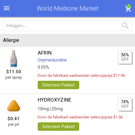
0
World Medicine Market
Allergie
AFRIN
36%
OFF
Oxymetazoline
0.05%
$11.50
Door de fabrikant aanbevolen verkoopprijs $17.99
per spray
Selecteer Pakket
HYDROXYZINE
74%
OFF
10mg |
25mg
Door de fabrikant aanbevolen verkoopprijs $1.56
$0.41
per pil
Selecteer Pakket