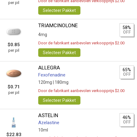
Door de fabrikant aanbevolen verkoopprijs $2.00
per pil
Selecteer Pakket
TRIAMCINOLONE
58%
OFF
4mg
Door de fabrikant aanbevolen verkoopprijs $2.00
$0.85
per pil
Selecteer Pakket
ALLEGRA
65%
OFF
Fexofenadine
120mg |
180mg
$0.71
Door de fabrikant aanbevolen verkoopprijs $2.00
per pil
Selecteer Pakket
ASTELIN
46%
OFF
Azelastine
10ml
$22.83