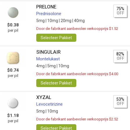
PRELONE
75%
OFF
Prednisolone
5mg |
10mg |
20mg |
40mg
$0.38
Door de fabrikant aanbevolen verkoopprijs $1.52
per pil
Selecteer Pakket
SINGULAIR
82%
OFF
Montelukast
4mg |
5mg |
10mg
$0.74
Door de fabrikant aanbevolen verkoopprijs $4.00
per pil
Selecteer Pakket
XYZAL
53%
OFF
Levocetirizine
5mg |
10mg
$1.18
Door de fabrikant aanbevolen verkoopprijs $2.52
per pil
Selecteer Pakket