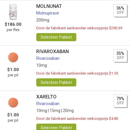
MOLNUNAT
36%
OFF
Molnupiravir
200mg
$186.00
Door de fabrikant aanbevolen verkoopprijs $290.39
per fles
Selecteer Pakket
RIVAROXABAN
35%
OFF
Rivaroxaban
10mg
$1.00
Door de fabrikant aanbevolen verkoopprijs $1.55
per pil
Selecteer Pakket
XARELTO
79%
OFF
Rivaroxaban
10mg |
15mg |
20mg
$1.00
Door de fabrikant aanbevolen verkoopprijs $4.80
per pil
Selecteer Pakket