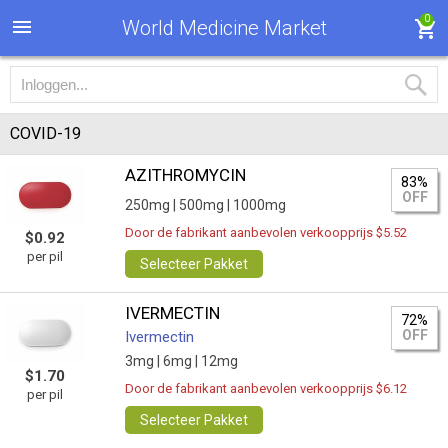
0
World Medicine Market
COVID-19
AZITHROMYCIN
83%
OFF
250mg |
500mg |
1000mg
Door de fabrikant aanbevolen verkoopprijs $5.52
$0.92
per pil
Selecteer Pakket
IVERMECTIN
72%
OFF
Ivermectin
3mg |
6mg |
12mg
$1.70
Door de fabrikant aanbevolen verkoopprijs $6.12
per pil
Selecteer Pakket