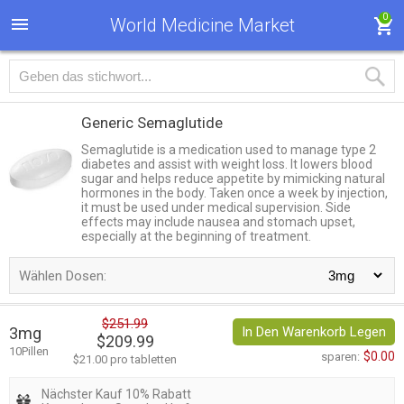
0
World Medicine Market
Generic Semaglutide
Semaglutide is a medication used to manage type 2
diabetes and assist with weight loss. It lowers blood
sugar and helps reduce appetite by mimicking natural
hormones in the body. Taken once a week by injection,
it must be used under medical supervision. Side
effects may include nausea and stomach upset,
especially at the beginning of treatment.
Wählen Dosen:
$251.99
3mg
In Den Warenkorb Legen
$209.99
10Pillen
$0.00
sparen:
$21.00 pro tabletten
Nächster Kauf 10% Rabatt