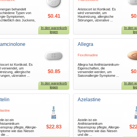
nergan behandelt
Aristocort ist Kortikoid. Es
schiedene Typen von
wird verwendet, um
$0.41
$0
ergie-Symptomen,
Hautreizung, allergische
schließlich des Juckens,
Störungen, ulzerative ...
In den warenkorb
In den w
legen
le
iamcinolone
Allegra
Fexofenadine
tocort ist Kortikoid. Es
Allegra hat Antihistaminikum-
d verwendet, um
Eigenschaften, die
$0.85
$0
treizung, allergische
verwendet werden, um
rungen, ulzerative ...
Saisonallergie-Symptome ...
In den warenkorb
In den w
legen
le
telin
Azelastine
lastine
lin ist ein
Astelin ist ein
ihistaminikum
Antihistaminikum
$22.83
$22
enspray pflegte, Allergie-
Nasenspray pflegte, Allergie-
ptome wie das Niesen
Symptome wie das Niesen
die ...
und die ...