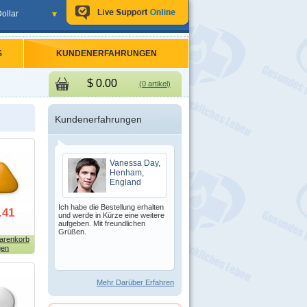
ollar
S
KUNDENERFAHRUNGEN
$
0.00
(0 artikel)
Kundenerfahrungen
Vanessa Day,
Henham,
England
Ich habe die Bestellung erhalten
.41
und werde in Kürze eine weitere
aufgeben. Mit freundlichen
Grüßen.
arenkorb
gen
Mehr Darüber Erfahren