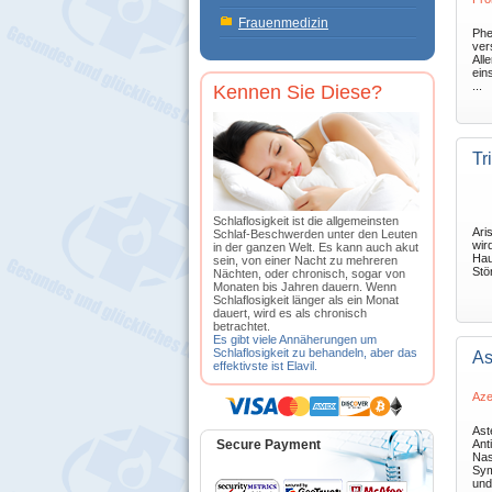
Frauenmedizin
Phe
ver
All
ein
...
Kennen Sie Diese?
Tr
Schlaflosigkeit ist die allgemeinsten
Aris
Schlaf-Beschwerden unter den Leuten
wir
in der ganzen Welt. Es kann auch akut
Hau
sein, von einer Nacht zu mehreren
Stö
Nächten, oder chronisch, sogar von
Monaten bis Jahren dauern. Wenn
Schlaflosigkeit länger als ein Monat
dauert, wird es als chronisch
betrachtet.
Es gibt viele Annäherungen um
Schlaflosigkeit zu behandeln, aber das
As
effektivste ist Elavil.
Aze
Aste
Secure Payment
Ant
Nas
Sym
und 