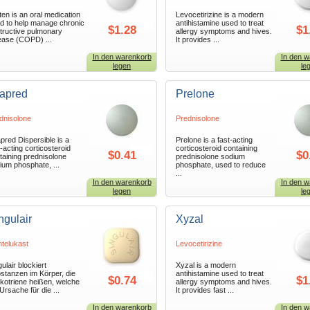
xten is an oral medication
Levocetirizine is a modern
d to help manage chronic
antihistamine used to treat
$1.28
$1
tructive pulmonary
allergy symptoms and hives.
ease (COPD) ...
It provides ...
In den warenkorb
In den w
legen
le
apred
Prelone
dnisolone
Prednisolone
pred Dispersible is a
Prelone is a fast-acting
t-acting corticosteroid
corticosteroid containing
$0.41
$0
taining prednisolone
prednisolone sodium
ium phosphate, ...
phosphate, used to reduce
...
In den warenkorb
In den w
legen
le
ngulair
Xyzal
telukast
Levocetirizine
ulair blockiert
Xyzal is a modern
stanzen im Körper, die
antihistamine used to treat
$0.74
$1
kotriene heißen, welche
allergy symptoms and hives.
 Ursache für die ...
It provides fast ...
In den warenkorb
In den w