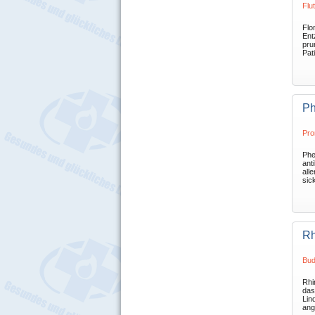
Flu
Flo
Ent
pru
Pati
Ph
Pro
Phe
ant
all
sic
Rh
Bud
Rhin
das
Lin
ang