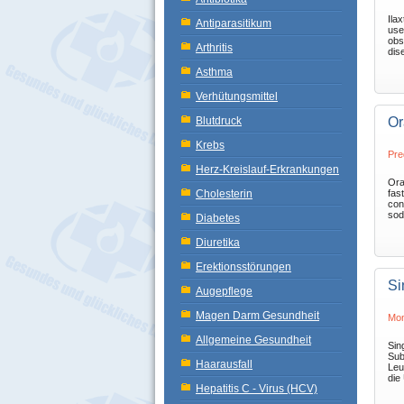
Ila
Antiparasitikum
use
obs
Arthritis
dis
Asthma
Verhütungsmittel
Blutdruck
Or
Krebs
Pre
Herz-Kreislauf-Erkrankungen
Ora
Cholesterin
fas
con
sod
Diabetes
Diuretika
Erektionsstörungen
Si
Augepflege
Magen Darm Gesundheit
Mon
Allgemeine Gesundheit
Sing
Sub
Haarausfall
Leu
die
Hepatitis C - Virus (HCV)