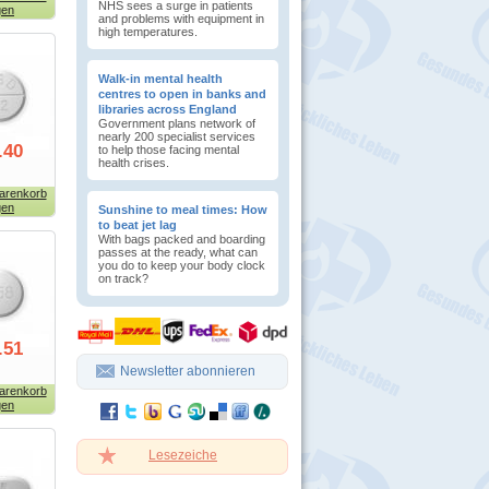
NHS sees a surge in patients
gen
and problems with equipment in
high temperatures.
Walk-in mental health
centres to open in banks and
libraries across England
Government plans network of
nearly 200 specialist services
.40
to help those facing mental
health crises.
arenkorb
gen
Sunshine to meal times: How
to beat jet lag
With bags packed and boarding
passes at the ready, what can
you do to keep your body clock
on track?
.51
Newsletter abonnieren
arenkorb
gen
Lesezeiche