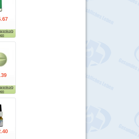
.67
arenkorb
gen
.39
arenkorb
gen
.40