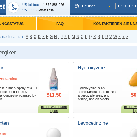
et
Deutsch
USD - US D
UNGSSTATUS
FAQ
KONTAKTIEREN SIE UN
e nach namen:
A
B
C
D
E
F
G
H
I
J
K
L
M
N
O
P
Q
R
S
T
U
V
W
X
Y
Z
ergiker
rin
Hydroxyzine
metazoline
in is a nasal spray of a 10
Hydroxyzine is an
bottle used to relieve
antihistamine used to treat
$11.50
$0
al congestion caused by
anxiety, allergies, and
s, ...
itching, and also acts ...
In den warenkorb
In den w
legen
le
axten
Levocetirizine
stine