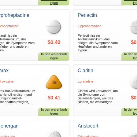
legen
le
proheptadine
Periactin
roheptadine
Cyproheptadine
actin ist ein
Periactin ist ein
ihistaminikum, das
Antihistaminikum, das
$0.40
$0
egte, die Symptome vom
pflegte, die Symptome vom
fieber und anderen
Heufieber und anderen
en ...
Typen ...
In den warenkorb
In den w
legen
le
arax
Claritin
roxyzine
Loratadine
rax hat Antihistaminikum
Claritin wird verwendet, um
 anticholinergisch, und
die Symptome von
$0.41
$0
uhigungsmittel-
Saisonallergien, wie das
enschaften pflegten, ...
Niesen, die wässerigen ...
In den warenkorb
In den w
legen
le
energan
Aristocort
methazine
Triamcinolone