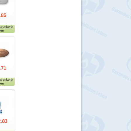
.85
arenkorb
gen
.71
arenkorb
gen
.83