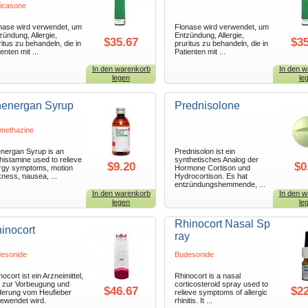
ticasone
nase wird verwendet, um
Flonase wird verwendet, um
zündung, Allergie,
Entzündung, Allergie,
$35.67
$35
ritus zu behandeln, die in
pruritus zu behandeln, die in
enten mit ...
Patienten mit ...
In den warenkorb
In den w
legen
le
energan Syrup
Prednisolone
methazine
nergan Syrup is an
Prednisolon ist ein
ihistamine used to relieve
synthetisches Analog der
$9.20
$0
ergy symptoms, motion
Hormone Cortison und
kness, nausea, ...
Hydrocortison. Es hat
entzündungshemmende, ...
In den warenkorb
In den w
legen
le
Rhinocort Nasal Sp
inocort
ray
esonide
Budesonide
ocort ist ein Arzneimittel,
Rhinocort is a nasal
 zur Vorbeugung und
corticosteroid spray used to
$46.67
$22
derung vom Heufieber
relieve symptoms of allergic
ewendet wird.
rhinitis. It ...