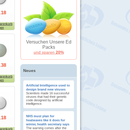
.18
arenkorb
gen
Versuchen Unsere Ed
Packs
und sparen
20%
.38
Neues
arenkorb
gen
Artificial Intelligence used to
design brand new viruses
Scientists made 16 successful
viruses that had their genetic
code designed by artificial
intelligence.
NHS must plan for
.18
heatwaves like it does for
winter, health secretary says
The warning comes after the
arenkorb