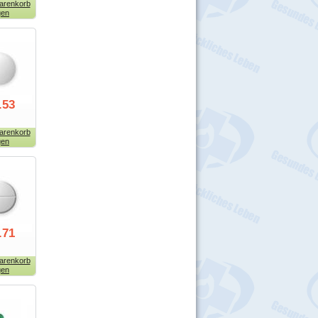
arenkorb
gen
.53
arenkorb
gen
.71
arenkorb
gen