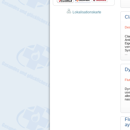
Lokalisationskarte
Cl
Des
Cla
Ant
Eig
ver
Sym
...
Dy
Flu
Dym
use
alle
nas
Fl
ay