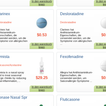
In den warenkorb
In den w
legen
le
arinex
Desloratadine
loratadine
Desloratadine
rinex hat
Clarinex hat
ihistaminikum-
Antihistaminikum-
$0.53
$0
enschaften, die
Eigenschaften, die
wendet werden, um die
verwendet werden, um die
ptome von allergischen
Symptome von allergischen
...
In den warenkorb
In den w
legen
le
mista
Fexofenadine
ticasone/Azelastine
ista is a nasal spray
Allegra hat Antihistaminikum-
d to treat seasonal
Eigenschaften, die
$29.25
$0
rgic rhinitis by reducing
verwendet werden, um
al inflammation, ...
Saisonallergie-Symptome ...
In den warenkorb
In den w
legen
le
onase Nasal Spr
Fluticasone