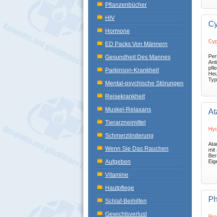
Pflanzenbücher
HIV
Cy
Hormone
Cyp
ED Packs Von Männern
Peri
Gesundheit Des Mannes
Ant
pfl
Parkinson-Krankheit
Heu
Typ
Mental-psychische Störungen
Reisekrankheit
Muskel-Relaxans
At
Tierarzneimittel
Hyd
Schmerzlinderung
Ata
Wenn Sie Das Rauchen
mit
Ber
Aufgeben
Eig
Vitamine
Hautpflege
Ph
Schlaf-Beihilfen
Gewichtsverlust
Pro