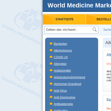
World Medicine Mark
STARTSEITE
BESTELL
Such
All
Bestseller
Alkoholismus
Af
COVID-19
Allergiker
Oxy
Antipilzmittel
Afr
ml 
Antzündungshemmend
nas
cold
Alzheimer-Krankheit
Anti-Virus
Anti-Depressiva
Il
Antibakterielle
Bila
Antibiotika