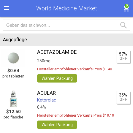
0
World Medicine Market
Augepflege
ACETAZOLAMIDE
57%
OFF
250mg
Hersteller empfohlener Verkaufs Preis $1.48
$0.64
pro tabletten
Wählen Packung
ACULAR
35%
OFF
Ketorolac
0.4%
$12.50
Hersteller empfohlener Verkaufs Preis $19.19
pro flasche
Wählen Packung