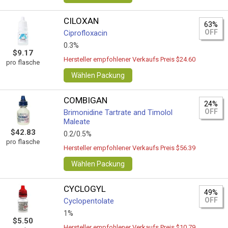
CILOXAN
63%
OFF
Ciprofloxacin
0.3%
$9.17
Hersteller empfohlener Verkaufs Preis $24.60
pro flasche
Wählen Packung
COMBIGAN
24%
OFF
Brimonidine Tartrate and Timolol
Maleate
$42.83
0.2/0.5%
pro flasche
Hersteller empfohlener Verkaufs Preis $56.39
Wählen Packung
CYCLOGYL
49%
OFF
Cyclopentolate
1%
$5.50
Hersteller empfohlener Verkaufs Preis $10.79