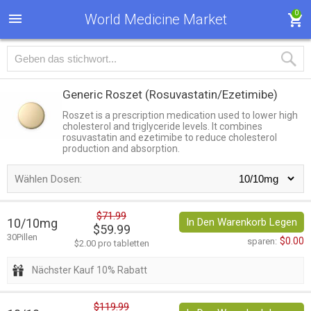
0
World Medicine Market
Generic Roszet
(Rosuvastatin/Ezetimibe)
Roszet is a prescription medication used to lower high
cholesterol and triglyceride levels. It combines
rosuvastatin and ezetimibe to reduce cholesterol
production and absorption.
Wählen Dosen:
$71.99
10/10mg
In Den Warenkorb Legen
$59.99
30Pillen
$0.00
sparen:
$2.00 pro tabletten
Nächster Kauf 10% Rabatt
$119.99