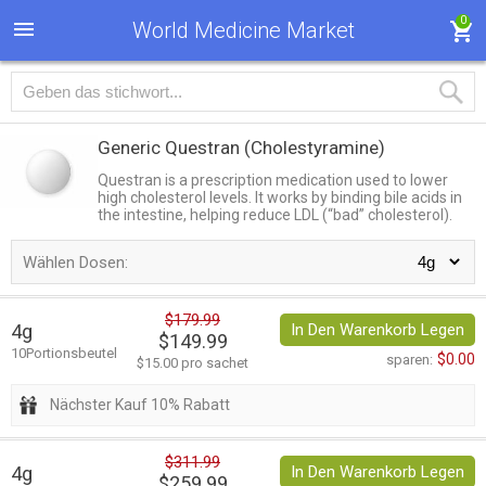
0
World Medicine Market
Generic Questran
(Cholestyramine)
Questran is a prescription medication used to lower
high cholesterol levels. It works by binding bile acids in
the intestine, helping reduce LDL (“bad” cholesterol).
Wählen Dosen:
$179.99
4g
In Den Warenkorb Legen
$149.99
10Portionsbeutel
$0.00
sparen:
$15.00 pro sachet
Nächster Kauf 10% Rabatt
$311.99
4g
In Den Warenkorb Legen
$259.99