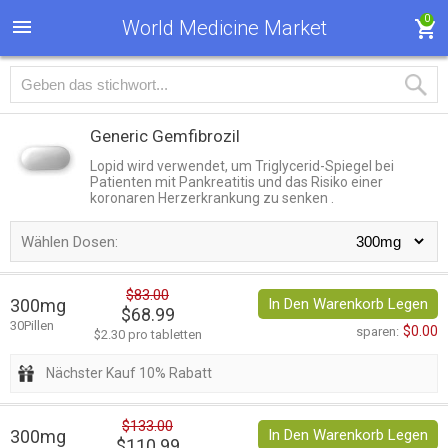
0
World Medicine Market
Generic Gemfibrozil
Lopid wird verwendet, um Triglycerid-Spiegel bei
Patienten mit Pankreatitis und das Risiko einer
koronaren Herzerkrankung zu senken .
Wählen Dosen:
$83.00
300mg
In Den Warenkorb Legen
$68.99
30Pillen
$0.00
sparen:
$2.30 pro tabletten
Nächster Kauf 10% Rabatt
$133.00
300mg
In Den Warenkorb Legen
$110.99