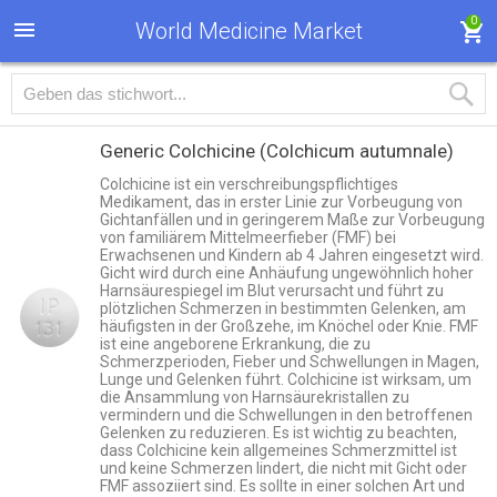
0
World Medicine Market
Generic Colchicine
(Colchicum autumnale)
Colchicine ist ein verschreibungspflichtiges
Medikament, das in erster Linie zur Vorbeugung von
Gichtanfällen und in geringerem Maße zur Vorbeugung
von familiärem Mittelmeerfieber (FMF) bei
Erwachsenen und Kindern ab 4 Jahren eingesetzt wird.
Gicht wird durch eine Anhäufung ungewöhnlich hoher
Harnsäurespiegel im Blut verursacht und führt zu
plötzlichen Schmerzen in bestimmten Gelenken, am
häufigsten in der Großzehe, im Knöchel oder Knie. FMF
ist eine angeborene Erkrankung, die zu
Schmerzperioden, Fieber und Schwellungen in Magen,
Lunge und Gelenken führt. Colchicine ist wirksam, um
die Ansammlung von Harnsäurekristallen zu
vermindern und die Schwellungen in den betroffenen
Gelenken zu reduzieren. Es ist wichtig zu beachten,
dass Colchicine kein allgemeines Schmerzmittel ist
und keine Schmerzen lindert, die nicht mit Gicht oder
FMF assoziiert sind. Es sollte in einer solchen Art und