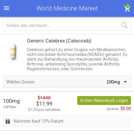
0
World Medicine Market
Generic Celebrex
(Celecoxib)
Celebrex gehört zu einer Gruppe von Medikamenten,
nicht steroidale Antirheumatika (NSAIDs) genannt. Es
dient zur Behandlung von rheumatoider Arthritis,
Arthrose, ankylosing Spondylitis, juvenile Arthritis,
Regelschmerzen, oder Schmerzen.
Wählen Dosen:
$14.00
100mg
In Den Warenkorb Legen
$11.99
10Pillen
$0.00
sparen:
$1.20 pro tabletten
Nächster Kauf 10% Rabatt