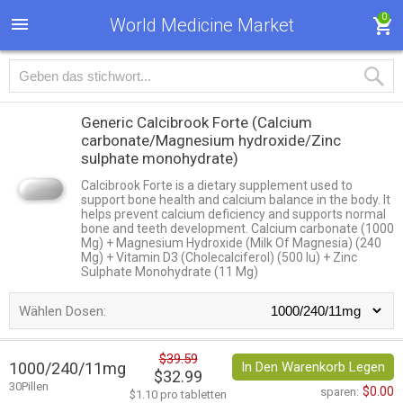
0
World Medicine Market
Generic Calcibrook Forte
(Calcium
carbonate/Magnesium hydroxide/Zinc
sulphate monohydrate)
Calcibrook Forte is a dietary supplement used to
support bone health and calcium balance in the body. It
helps prevent calcium deficiency and supports normal
bone and teeth development. Calcium carbonate (1000
Mg) + Magnesium Hydroxide (Milk Of Magnesia) (240
Mg) + Vitamin D3 (Cholecalciferol) (500 Iu) + Zinc
Sulphate Monohydrate (11 Mg)
Wählen Dosen:
$39.59
1000/240/11mg
In Den Warenkorb Legen
$32.99
30Pillen
$0.00
sparen:
$1.10 pro tabletten