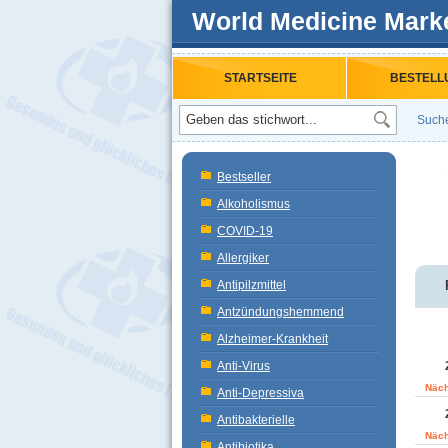
World Medicine Mark
STARTSEITE
BESTELL
Such
Bestseller
Alkoholismus
COVID-19
Allergiker
Antipilzmittel
Antzündungshemmend
Alzheimer-Krankheit
Anti-Virus
Näch
Anti-Depressiva
Antibakterielle
Näch
Antibiotika