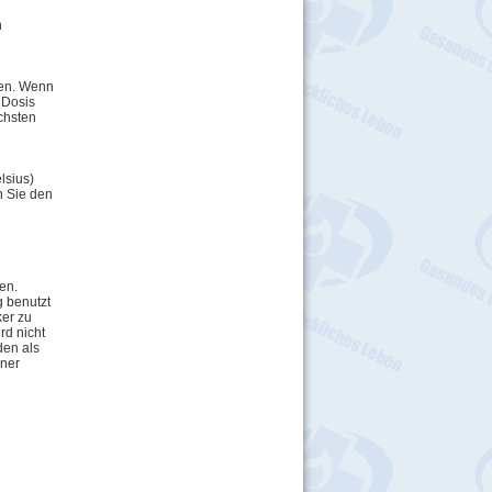
h
len. Wenn
 Dosis
chsten
lsius)
n Sie den
en.
g benutzt
ker zu
rd nicht
den als
iner