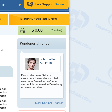
ollar
S
KUNDENERFAHRUNGEN
$
0.00
(0 artikel)
Kundenerfahrungen
und
John Loffler,
Australia
Das ist die beste Seite. Ich
versichere Ihnen, dass ich bald
eine neue Bestellung aufgeben
werde. Ich habe meine Bestellung
erhalten und alles ...
n den
renkorb
legen
n den
Mehr Darüber Erfahren
renkorb
legen