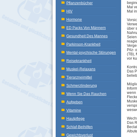
begin
Pflanzenbücher
Mal v
Mal in
HIV
Hormone
Vorsi
Verwen
ED Packs Von Männern
über s
Nahru
Gesundheit Des Mannes
Seien
reagi
Parkinson-Krankheit
Verges
Pilz- 
Mental-psychische Störungen
(TB),
vor k
Reisekrankheit
Kontr
Muskel-Relaxans
Das P
belie
Tierarzneimittel
Mögli
Schmerzlinderung
Inform
wenn 
Wenn Sie Das Rauchen
Fleck
Muske
Aufgeben
versp
weswe
Vitamine
Wechs
Hautpflege
Das R
Beclat
Schlaf-Beihilfen
Albute
Gewichtsverlust