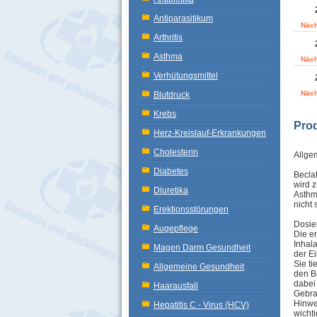
Antiparasitikum
Näch
Arthritis
Asthma
Näch
Verhütungsmittel
Näch
Blutdruck
Krebs
Pro
Herz-Kreislauf-Erkrankungen
Cholesterin
Allge
Diabetes
Beclat
wird 
Diuretika
Asthm
nicht 
Erektionsstörungen
Dosie
Augepflege
Die e
Inhala
Magen Darm Gesundheit
der E
Sie t
Allgemeine Gesundheit
den B
dabei
Haarausfall
Gebra
Hinwe
Hepatitis C - Virus (HCV)
wicht