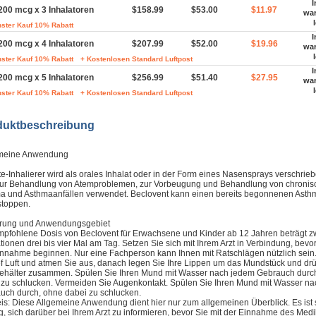
I
200 mcg x 3 Inhalatoren
$158.99
$53.00
$11.97
wa
ster Kauf 10% Rabatt
I
200 mcg x 4 Inhalatoren
$207.99
$52.00
$19.96
wa
ster Kauf 10% Rabatt
+ Kostenlosen Standard Luftpost
I
200 mcg x 5 Inhalatoren
$256.99
$51.40
$27.95
wa
ster Kauf 10% Rabatt
+ Kostenlosen Standard Luftpost
duktbeschreibung
meine Anwendung
e-Inhalierer wird als orales Inhalat oder in der Form eines Nasensprays verschrie
zur Behandlung von Atemproblemen, zur Vorbeugung und Behandlung von chroni
a und Asthmaanfällen verwendet. Beclovent kann einen bereits begonnenen Asthm
stoppen.
rung und Anwendungsgebiet
mpfohlene Dosis von Beclovent für Erwachsene und Kinder ab 12 Jahren beträgt z
tionen drei bis vier Mal am Tag. Setzen Sie sich mit Ihrem Arzt in Verbindung, bevor
innahme beginnen. Nur eine Fachperson kann Ihnen mit Ratschlägen nützlich sein
ief Luft und atmen Sie aus, danach legen Sie Ihre Lippen um das Mundstück und dr
ehälter zusammen. Spülen Sie Ihren Mund mit Wasser nach jedem Gebrauch durc
 zu schlucken. Vermeiden Sie Augenkontakt. Spülen Sie Ihren Mund mit Wasser n
uch durch, ohne dabei zu schlucken.
is: Diese Allgemeine Anwendung dient hier nur zum allgemeinen Überblick. Es ist 
ig, sich darüber bei Ihrem Arzt zu informieren, bevor Sie mit der Einnahme des Me