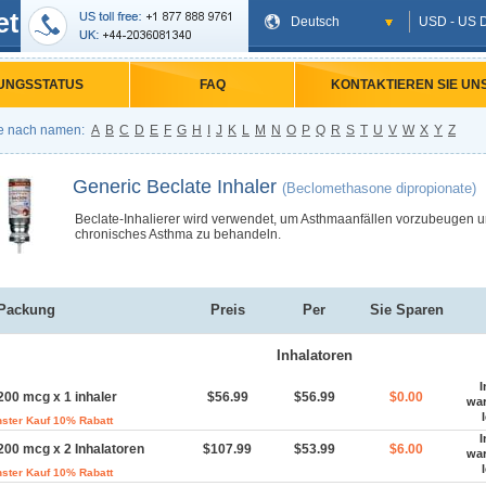
et
Deutsch
USD - US D
UNGSSTATUS
FAQ
KONTAKTIEREN SIE UN
e nach namen:
A
B
C
D
E
F
G
H
I
J
K
L
M
N
O
P
Q
R
S
T
U
V
W
X
Y
Z
Generic Beclate Inhaler
(Beclomethasone dipropionate)
Beclate-Inhalierer wird verwendet, um Asthmaanfällen vorzubeugen 
chronisches Asthma zu behandeln.
Packung
Preis
Per
Sie Sparen
Inhalatoren
I
200 mcg x 1 inhaler
$56.99
$56.99
$0.00
wa
ster Kauf 10% Rabatt
I
200 mcg x 2 Inhalatoren
$107.99
$53.99
$6.00
wa
ster Kauf 10% Rabatt