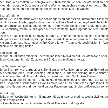
nen. Dadurch erhalten Sie den größten Nutzen. Wenn Sie den Beclate-Inhalierer z
erwenden oder die Dose mehr als eine Woche lang nicht verwendet wurde, sprühen
 die Luft. Reinigen Sie den Inhalierer wenigstens ein Mal die Woche.
chtsmaßnahmen
den Sie Beclate nicht, wenn Sie schwanger sind oder stillen. Informieren Sie Ihren
ämtliche verschreibungspflichtige oder rezeptfrei e Medikamente, pflanzliche Mitte
ngsergänzungsmittel die Sie einnehmen, oder wenn Sie eine stark laufende Nase
 Sie vorsichtig, wenn Sie allergisch auf Medikamente, Nahrung oder andere Subs
eren.
sen Sie auch bitte nicht, Ihren Arzt darüber zu informieren, falls Sie eine bakterielle
oder parasitische Infektion, Windpocken, Tuberkulose, einen positiven Tuberkulose
 Masern, Durchfall, Nasengeschwüre, Operationen, Trauma, Herpesinfektion im Au
urzem eine Impfung hatten.
aindikationen
rodukt ist Patienten mit einer überempfindlichen Reaktion auf Beclatehasone oder
bigen Komponenten der Zutat und mit Status asthmaticus untersagt.
che Nebenwirkungen
ieren Sie Ihren Arzt darüber, falls Sie allergische Reaktionen verspüren. Es wird ern
Sie Atemprobleme, Hautausschlag, Infektionen, Runden(Verfettung) des Gesichts,
en in oder außerhalb Ihres Mundes, Schwierigkeit beim Schlucken, Fieber,
lschmerzen und Schmerzen, unaufgeklärte Müdigkeit oder Änderungen der Sehkr
üren. Sogar eine Standarddosis von Beclate kann zu Nebennierensuppression füh
gen die Nebennierenrindenfunktion des Patienten regulär überprüft werden sollte
elwirkung
isiko einer Wechselwirkung mit anderer Medizin ist eher niedrig. Wechselwirkung
e sind möglich mit:
rol, Antihistaminen, antidiabetische Mittel, Diuretika und Digitalis.