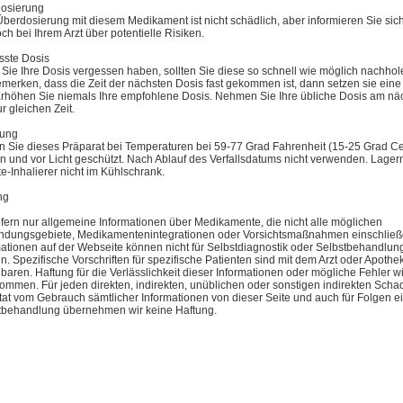
osierung
Überdosierung mit diesem Medikament ist nicht schädlich, aber informieren Sie sic
h bei Ihrem Arzt über potentielle Risiken.
sste Dosis
Sie Ihre Dosis vergessen haben, sollten Sie diese so schnell wie möglich nachho
emerken, dass die Zeit der nächsten Dosis fast gekommen ist, dann setzen sie eine
Erhöhen Sie niemals Ihre empfohlene Dosis. Nehmen Sie Ihre übliche Dosis am nä
r gleichen Zeit.
rung
n Sie dieses Präparat bei Temperaturen bei 59-77 Grad Fahrenheit (15-25 Grad Ce
en und vor Licht geschützt. Nach Ablauf des Verfallsdatums nicht verwenden. Lager
e-Inhalierer nicht im Kühlschrank.
ng
iefern nur allgemeine Informationen über Medikamente, die nicht alle möglichen
dungsgebiete, Medikamentenintegrationen oder Vorsichtsmaßnahmen einschließ
mationen auf der Webseite können nicht für Selbstdiagnostik oder Selbstbehandlun
. Spezifische Vorschriften für spezifische Patienten sind mit dem Arzt oder Apothe
baren. Haftung für die Verlässlichkeit dieser Informationen oder mögliche Fehler wi
ommen. Für jeden direkten, indirekten, unüblichen oder sonstigen indirekten Scha
tat vom Gebrauch sämtlicher Informationen von dieser Seite und auch für Folgen e
tbehandlung übernehmen wir keine Haftung.