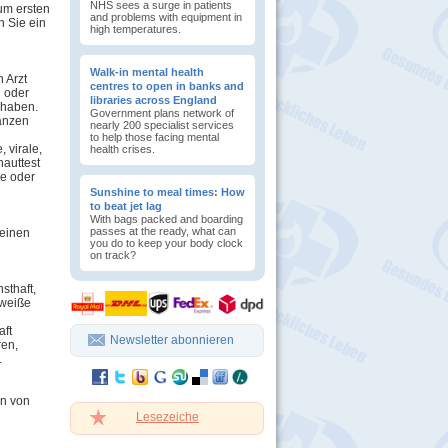
NHS sees a surge in patients
um ersten
and problems with equipment in
 Sie ein
high temperatures.
Walk-in mental health
 Arzt
centres to open in banks and
l oder
libraries across England
 haben.
Government plans network of
tanzen
nearly 200 specialist services
to help those facing mental
, virale,
health crises.
hauttest
ge oder
Sunshine to meal times: How
to beat jet lag
With bags packed and boarding
passes at the ready, what can
 einen
you do to keep your body clock
on track?
sthaft,
 weiße
aft
Newsletter abonnieren
ren,
.
en von
Lesezeiche