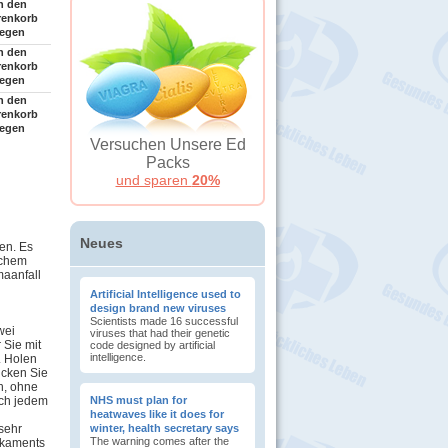
n den
renkorb
legen
n den
renkorb
legen
n den
renkorb
legen
Versuchen Unsere Ed
Packs
und sparen
20%
Neues
ben. Es
schem
aanfall
Artificial Intelligence used to
design brand new viruses
Scientists made 16 successful
wei
viruses that had their genetic
 Sie mit
code designed by artificial
intelligence.
. Holen
ücken Sie
h, ohne
ach jedem
NHS must plan for
heatwaves like it does for
sehr
winter, health secretary says
The warning comes after the
dikaments