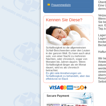
Überd
Frauenmedizin
Eine 
dennoc
Verpa
Wenn 
Kennen Sie Diese?
Sie b
aus. 
Tag zu
Lage
Lager
trock
Beclat
Schlaflosigkeit ist die allgemeinsten
Schlaf-Beschwerden unter den Leuten
Haftu
in der ganzen Welt. Es kann auch akut
sein, von einer Nacht zu mehreren
Wir l
Nächten, oder chronisch, sogar von
Anwen
Monaten bis Jahren dauern. Wenn
Schlaflosigkeit länger als ein Monat
Infor
dauert, wird es als chronisch
werden
betrachtet.
verein
Es gibt viele Annäherungen um
übern
Schlaflosigkeit zu behandeln, aber das
Resul
effektivste ist Elavil.
Selbs
Secure Payment