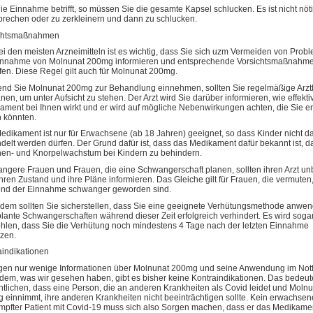
e Einnahme betrifft, so müssen Sie die gesamte Kapsel schlucken. Es ist nicht nöti
brechen oder zu zerkleinern und dann zu schlucken.
chtsmaßnahmen
ei den meisten Arzneimitteln ist es wichtig, dass Sie sich uzm Vermeiden von Prob
innahme von Molnunat 200mg informieren und entsprechende Vorsichtsmaßnahm
ifen. Diese Regel gilt auch für Molnunat 200mg.
nd Sie Molnunat 200mg zur Behandlung einnehmen, sollten Sie regelmäßige Arz
nen, um unter Aufsicht zu stehen. Der Arzt wird Sie darüber informieren, wie effekti
ament bei Ihnen wirkt und er wird auf mögliche Nebenwirkungen achten, die Sie en
 könnten.
edikament ist nur für Erwachsene (ab 18 Jahren) geeignet, so dass Kinder nicht d
delt werden dürfen. Der Grund dafür ist, dass das Medikament dafür bekannt ist, d
en- und Knorpelwachstum bei Kindern zu behindern.
ngere Frauen und Frauen, die eine Schwangerschaft planen, sollten ihren Arzt un
hren Zustand und ihre Pläne informieren. Das Gleiche gilt für Frauen, die vermuten
nd der Einnahme schwanger geworden sind.
dem sollten Sie sicherstellen, dass Sie eine geeignete Verhütungsmethode anwen
lante Schwangerschaften während dieser Zeit erfolgreich verhindert. Es wird soga
hlen, dass Sie die Verhütung noch mindestens 4 Tage nach der letzten Einnahme
tzen.
aindikationen
egen nur wenige Informationen über Molnunat 200mg und seine Anwendung im Notfa
dem, was wir gesehen haben, gibt es bisher keine Kontraindikationen. Das bedeut
tlichen, dass eine Person, die an anderen Krankheiten als Covid leidet und Moln
 einnimmt, ihre anderen Krankheiten nicht beeinträchtigen sollte. Kein erwachsen
mpfter Patient mit Covid-19 muss sich also Sorgen machen, dass er das Medikamen