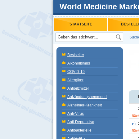
World Medicine Mark
STARTSEITE
BESTELL
Such
Bestseller
Alkoholismus
COVID-19
Allergiker
Antipilzmittel
Antzündungshemmend
Alzheimer-Krankheit
Anti-Virus
Näch
Anti-Depressiva
Antibakterielle
Näch
Antibiotika