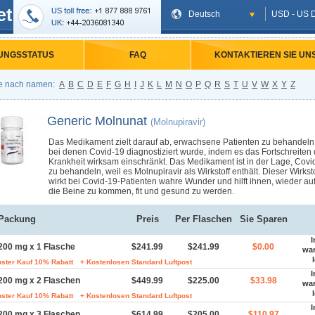
et
Deutsch
USD - US D
UNGSSTATUS
FAQ
KONTAKTIEREN SIE UN
e nach namen:
A
B
C
D
E
F
G
H
I
J
K
L
M
N
O
P
Q
R
S
T
U
V
W
X
Y
Z
Generic Molnunat
(Molnupiravir)
Das Medikament zielt darauf ab, erwachsene Patienten zu behandeln
bei denen Covid-19 diagnostiziert wurde, indem es das Fortschreiten 
Krankheit wirksam einschränkt. Das Medikament ist in der Lage, Covi
zu behandeln, weil es Molnupiravir als Wirkstoff enthält. Dieser Wirksto
wirkt bei Covid-19-Patienten wahre Wunder und hilft ihnen, wieder au
die Beine zu kommen, fit und gesund zu werden.
Packung
Preis
Per Flaschen
Sie Sparen
I
200 mg x 1 Flasche
$241.99
$241.99
$0.00
wa
ster Kauf 10% Rabatt
+ Kostenlosen Standard Luftpost
I
200 mg x 2 Flaschen
$449.99
$225.00
$33.98
wa
ster Kauf 10% Rabatt
+ Kostenlosen Standard Luftpost
I
200 mg x 3 Flaschen
$614.99
$205.00
$110.97