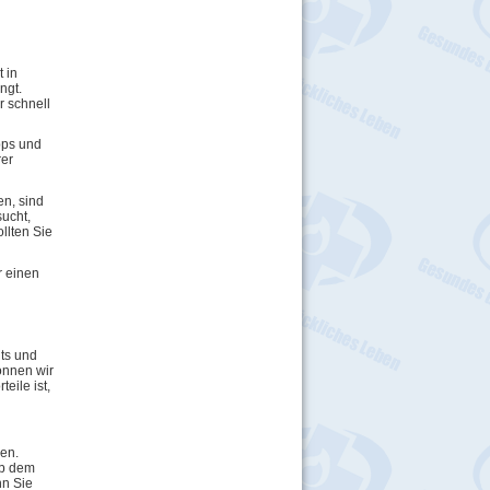
 in
ngt.
 schnell
pps und
rer
n, sind
ucht,
llten Sie
r einen
ts und
önnen wir
eile ist,
en.
ab dem
nn Sie