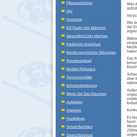
Pflanzenbücher
Was di
aufzu
HIV
Vorsi
Hormone
Wie b
der E
ED Packs Von Männern
ergre
Gesundheit Des Mannes
Währe
einpla
Parkinson-Krankheit
Medik
haben
Mental-psychische Störungen
Das M
Reisekrankheit
behan
Knoch
Muskel-Relaxans
Schwa
Tierarzneimittel
über i
währe
Schmerzlinderung
Außer
Wenn Sie Das Rauchen
ungep
empfo
Aufgeben
fortse
Kontr
Vitamine
Es li
Hautpflege
Nach 
Wesen
Schlaf-Beihilfen
200mg
ungei
Gewichtsverlust