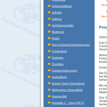
Näch
Antiparasitikum
Arthritis
Näch
Asthma
Verhütungsmittel
Pro
Blutdruck
Üblic
Krebs
Das i
Herz-Kreislauf-Erkrankungen
Coron
Verei
Cholesterin
Molnu
Diabetes
Forts
Krank
Diuretika
Dosie
Erektionsstörungen
Die E
bei d
Augepflege
behan
Magen Darm Gesundheit
Bei v
es ke
Allgemeine Gesundheit
Magen
Haarausfall
Das G
Vergl
Hepatitis C - Virus (HCV)
bemer