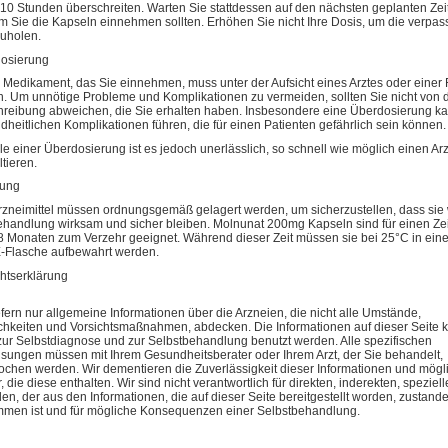
 10 Stunden überschreiten. Warten Sie stattdessen auf den nächsten geplanten Zei
m Sie die Kapseln einnehmen sollten. Erhöhen Sie nicht Ihre Dosis, um die verpas
uholen.
osierung
 Medikament, das Sie einnehmen, muss unter der Aufsicht eines Arztes oder einer 
n. Um unnötige Probleme und Komplikationen zu vermeiden, sollten Sie nicht von 
hreibung abweichen, die Sie erhalten haben. Insbesondere eine Überdosierung k
dheitlichen Komplikationen führen, die für einen Patienten gefährlich sein können.
le einer Überdosierung ist es jedoch unerlässlich, so schnell wie möglich einen Arz
tieren.
rung
Arzneimittel müssen ordnungsgemäß gelagert werden, um sicherzustellen, dass si
ehandlung wirksam und sicher bleiben. Molnunat 200mg Kapseln sind für einen Ze
8 Monaten zum Verzehr geeignet. Während dieser Zeit müssen sie bei 25°C in eine
Flasche aufbewahrt werden.
chtserklärung
efern nur allgemeine Informationen über die Arzneien, die nicht alle Umstände,
chkeiten und Vorsichtsmaßnahmen, abdecken. Die Informationen auf dieser Seite
 zur Selbstdiagnose und zur Selbstbehandlung benutzt werden. Alle spezifischen
sungen müssen mit Ihrem Gesundheitsberater oder Ihrem Arzt, der Sie behandelt,
ochen werden. Wir dementieren die Zuverlässigkeit dieser Informationen und mögl
, die diese enthalten. Wir sind nicht verantwortlich für direkten, inderekten, speziel
n, der aus den Informationen, die auf dieser Seite bereitgestellt worden, zustand
men ist und für mögliche Konsequenzen einer Selbstbehandlung.