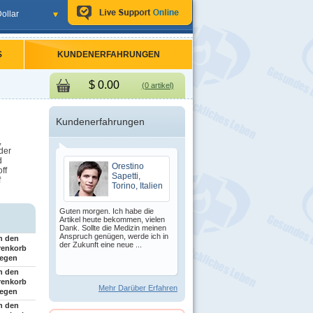
ollar
S
KUNDENERFAHRUNGEN
$
0.00
(0 artikel)
Kundenerfahrungen
,
der
d
Orestino
ff
Sapetti,
f
Torino, Italien
Guten morgen. Ich habe die
Artikel heute bekommen, vielen
Dank. Sollte die Medizin meinen
Anspruch genügen, werde ich in
n den
der Zukunft eine neue ...
renkorb
legen
n den
renkorb
Mehr Darüber Erfahren
legen
n den