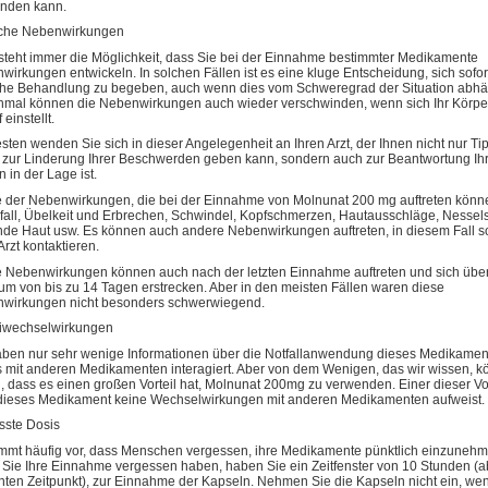
nden kann.
che Nebenwirkungen
steht immer die Möglichkeit, dass Sie bei der Einnahme bestimmter Medikamente
irkungen entwickeln. In solchen Fällen ist es eine kluge Entscheidung, sich sofort
iche Behandlung zu begeben, auch wenn dies vom Schweregrad der Situation abhä
mal können die Nebenwirkungen auch wieder verschwinden, wenn sich Ihr Körper
 einstellt.
sten wenden Sie sich in dieser Angelegenheit an Ihren Arzt, der Ihnen nicht nur Ti
s zur Linderung Ihrer Beschwerden geben kann, sondern auch zur Beantwortung Ih
 in der Lage ist.
e der Nebenwirkungen, die bei der Einnahme von Molnunat 200 mg auftreten könne
fall, Übelkeit und Erbrechen, Schwindel, Kopfschmerzen, Hautausschläge, Nessels
nde Haut usw. Es können auch andere Nebenwirkungen auftreten, in diesem Fall so
Arzt kontaktieren.
e Nebenwirkungen können auch nach der letzten Einnahme auftreten und sich übe
aum von bis zu 14 Tagen erstrecken. Aber in den meisten Fällen waren diese
wirkungen nicht besonders schwerwiegend.
iwechselwirkungen
aben nur sehr wenige Informationen über die Notfallanwendung dieses Medikamen
s mit anderen Medikamenten interagiert. Aber von dem Wenigen, das wir wissen, k
 dass es einen großen Vorteil hat, Molnunat 200mg zu verwenden. Einer dieser Vort
dieses Medikament keine Wechselwirkungen mit anderen Medikamenten aufweist.
sste Dosis
mmt häufig vor, dass Menschen vergessen, ihre Medikamente pünktlich einzunehm
Sie Ihre Einnahme vergessen haben, haben Sie ein Zeitfenster von 10 Stunden (
nten Zeitpunkt), zur Einnahme der Kapseln. Nehmen Sie die Kapseln nicht ein, we