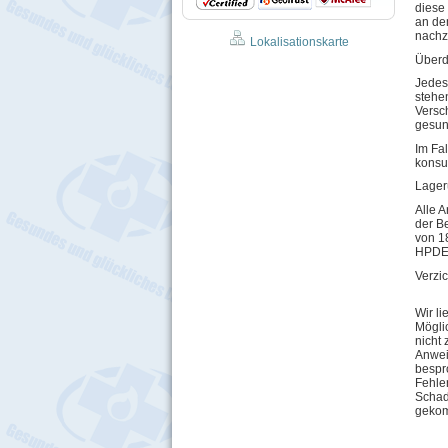
diese
an de
nachz
Lokalisationskarte
Überd
Jedes
stehe
Versc
gesun
Im Fal
konsul
Lage
Alle 
der B
von 1
HPDE-
Verzi
Wir li
Mögli
nicht
Anwei
bespr
Fehler
Schade
gekom