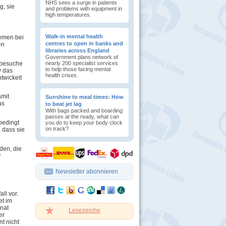
NHS sees a surge in patients
g, sie
and problems with equipment in
high temperatures.
Walk-in mental health
lemen bei
centres to open in banks and
en
libraries across England
Government plans network of
tbesuche
nearly 200 specialist services
to help those facing mental
v das
health crises.
twickelt
amit
Sunshine to meal times: How
as
to beat jet lag
With bags packed and boarding
passes at the ready, what can
bedingt
you do to keep your body clock
on track?
, dass sie
den, die
r
Newsletter abonnieren
ll vor.
et im
unat
Lesezeiche
er
t nicht