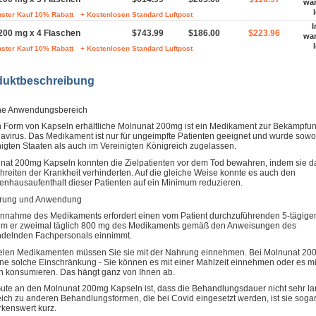
wa
ster Kauf 10% Rabatt
+ Kostenlosen Standard Luftpost
I
200 mg x 4 Flaschen
$743.99
$186.00
$223.96
wa
ster Kauf 10% Rabatt
+ Kostenlosen Standard Luftpost
duktbeschreibung
he Anwendungsbereich
n Form von Kapseln erhältliche Molnunat 200mg ist ein Medikament zur Bekämpfu
avirus. Das Medikament ist nur für ungeimpfte Patienten geeignet und wurde sowo
nigten Staaten als auch im Vereinigten Königreich zugelassen.
nat 200mg Kapseln konnten die Zielpatienten vor dem Tod bewahren, indem sie d
chreiten der Krankheit verhinderten. Auf die gleiche Weise konnte es auch den
enhausaufenthalt dieser Patienten auf ein Minimum reduzieren.
rung und Anwendung
innahme des Medikaments erfordert einen vom Patient durchzuführenden 5-tägige
em er zweimal täglich 800 mg des Medikaments gemäß den Anweisungen des
delnden Fachpersonals einnimmt.
ielen Medikamenten müssen Sie sie mit der Nahrung einnehmen. Bei Molnunat 200
ine solche Einschränkung - Sie können es mit einer Mahlzeit einnehmen oder es mi
 konsumieren. Das hängt ganz von Ihnen ab.
ute an den Molnunat 200mg Kapseln ist, dass die Behandlungsdauer nicht sehr lan
eich zu anderen Behandlungsformen, die bei Covid eingesetzt werden, ist sie soga
kenswert kurz.