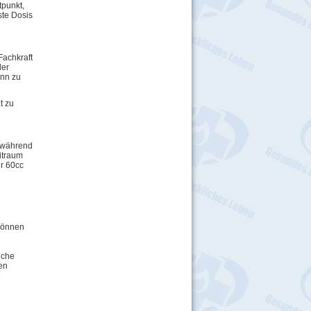
tpunkt,
ste Dosis
Fachkraft
der
ann zu
t zu
e während
itraum
r 60cc
 können
iche
len
e