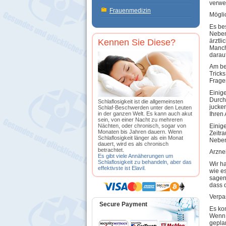
verwe
Frauenmedizin
Mögli
Es be
Nebenw
ärztl
Kennen Sie Diese?
Manch
darauf
Am be
Trick
Fragen
Einig
Durch
Schlaflosigkeit ist die allgemeinsten
jucke
Schlaf-Beschwerden unter den Leuten
in der ganzen Welt. Es kann auch akut
Ihren 
sein, von einer Nacht zu mehreren
Einig
Nächten, oder chronisch, sogar von
Monaten bis Jahren dauern. Wenn
Zeitr
Schlaflosigkeit länger als ein Monat
Neben
dauert, wird es als chronisch
betrachtet.
Arzne
Es gibt viele Annäherungen um
Schlaflosigkeit zu behandeln, aber das
Wir h
effektivste ist Elavil.
wie e
sagen,
dass 
Verpa
Secure Payment
Es ko
Wenn 
gepla