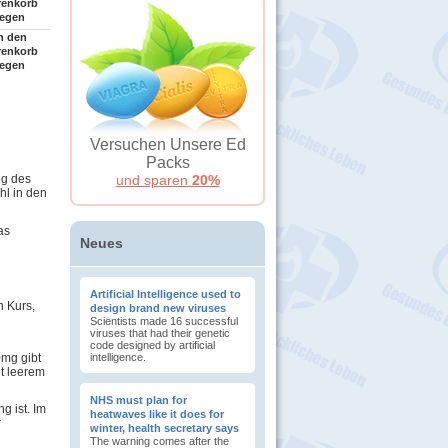
renkorb
legen
n den
renkorb
legen
Versuchen Unsere Ed
Packs
und sparen
20%
ng des
hl in den
as
Neues
Artificial Intelligence used to
n Kurs,
design brand new viruses
Scientists made 16 successful
viruses that had their genetic
code designed by artificial
mg gibt
intelligence.
t leerem
NHS must plan for
g ist. Im
heatwaves like it does for
r
winter, health secretary says
The warning comes after the