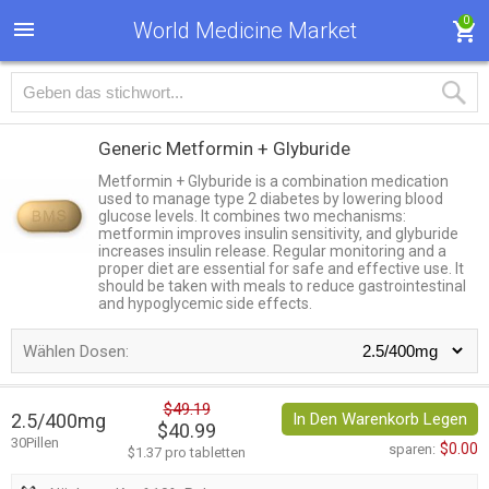
0
World Medicine Market
Generic Metformin + Glyburide
Metformin + Glyburide is a combination medication
used to manage type 2 diabetes by lowering blood
glucose levels. It combines two mechanisms:
metformin improves insulin sensitivity, and glyburide
increases insulin release. Regular monitoring and a
proper diet are essential for safe and effective use. It
should be taken with meals to reduce gastrointestinal
and hypoglycemic side effects.
Wählen Dosen:
$49.19
2.5/400mg
In Den Warenkorb Legen
$40.99
30Pillen
$0.00
sparen:
$1.37 pro tabletten