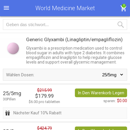
0
World Medicine Market
Generic Glyxambi
(Linagliptin/empagliflozin)
Glyxambi is a prescription medication used to control
blood sugar in adults with type 2 diabetes. It combines
empagliflozin and linagliptin to help regulate glucose
levels and support overall glycemic management.
Wählen Dosen:
$215.99
25/5mg
In Den Warenkorb Legen
$179.99
30Pillen
$0.00
sparen:
$6.00 pro tabletten
Nächster Kauf 10% Rabatt
$424.79