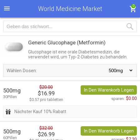
0
World Medicine Market
Generic Glucophage
(Metformin)
Glucophage ist eine orale Diabetesmedizin, die
verwendet wird, um Typ-2-Diabetes zu behandeln.
Wählen Dosen:
$20.00
500mg
In Den Warenkorb Legen
$16.99
30Pillen
$0.00
sparen:
$0.57 pro tabletten
Nächster Kauf 10% Rabatt
$32.00
500mg
In Den Warenkorb Legen
$26.99
60Pillen
$7.20
sparen: