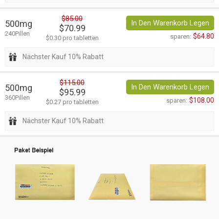
$85.00
500mg
In Den Warenkorb Legen
$70.99
240Pillen
$64.80
sparen:
$0.30 pro tabletten
Nächster Kauf 10% Rabatt
$115.00
500mg
In Den Warenkorb Legen
$95.99
360Pillen
$108.00
sparen:
$0.27 pro tabletten
Nächster Kauf 10% Rabatt