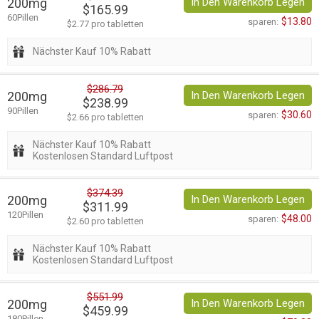
200mg
In Den Warenkorb Legen
$165.99
60Pillen
$13.80
sparen:
$2.77 pro tabletten
Nächster Kauf 10% Rabatt
$286.79
200mg
In Den Warenkorb Legen
$238.99
90Pillen
$30.60
sparen:
$2.66 pro tabletten
Nächster Kauf 10% Rabatt
Kostenlosen Standard Luftpost
$374.39
200mg
In Den Warenkorb Legen
$311.99
120Pillen
$48.00
sparen:
$2.60 pro tabletten
Nächster Kauf 10% Rabatt
Kostenlosen Standard Luftpost
$551.99
200mg
In Den Warenkorb Legen
$459.99
180Pillen