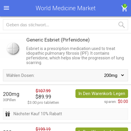
0
World Medicine Market
Generic Esbriet
(Pirfenidone)
Esbriet is a prescription medication used to treat
idiopathic pulmonary fibrosis (IPF). It contains
pirfenidone, which helps slow the progression of lung
scarring.
Wählen Dosen:
$107.99
200mg
In Den Warenkorb Legen
$89.99
30Pillen
$0.00
sparen:
$3.00 pro tabletten
Nächster Kauf 10% Rabatt
$199.19