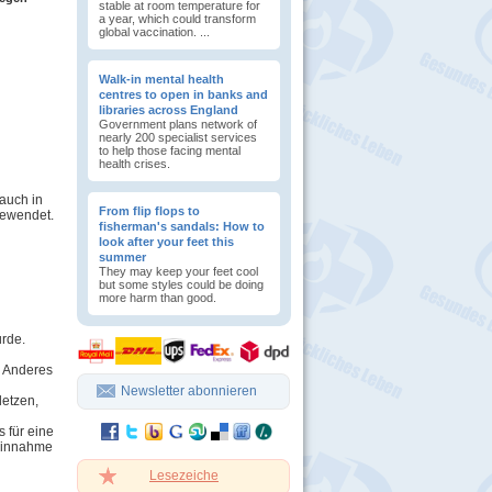
stable at room temperature for
a year, which could transform
global vaccination. ...
Walk-in mental health
centres to open in banks and
libraries across England
Government plans network of
nearly 200 specialist services
to help those facing mental
health crises.
auch in
From flip flops to
gewendet.
fisherman's sandals: How to
look after your feet this
summer
They may keep your feet cool
but some styles could be doing
more harm than good.
rde.
s Anderes
Newsletter abonnieren
letzen,
 für eine
 Einnahme
Lesezeiche