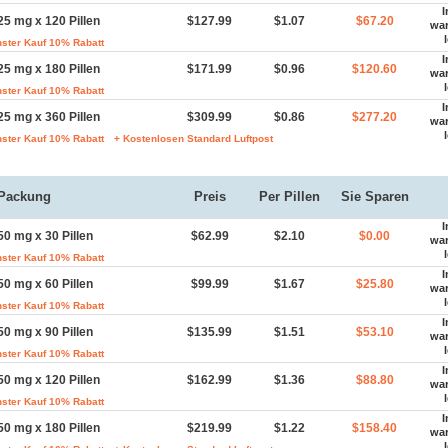
I
25 mg x 120 Pillen
$127.99
$1.07
$67.20
wa
ster Kauf 10% Rabatt
I
25 mg x 180 Pillen
$171.99
$0.96
$120.60
wa
ster Kauf 10% Rabatt
I
25 mg x 360 Pillen
$309.99
$0.86
$277.20
wa
ster Kauf 10% Rabatt
+ Kostenlosen Standard Luftpost
Packung
Preis
Per Pillen
Sie Sparen
I
50 mg x 30 Pillen
$62.99
$2.10
$0.00
wa
ster Kauf 10% Rabatt
I
50 mg x 60 Pillen
$99.99
$1.67
$25.80
wa
ster Kauf 10% Rabatt
I
50 mg x 90 Pillen
$135.99
$1.51
$53.10
wa
ster Kauf 10% Rabatt
I
50 mg x 120 Pillen
$162.99
$1.36
$88.80
wa
ster Kauf 10% Rabatt
I
50 mg x 180 Pillen
$219.99
$1.22
$158.40
wa