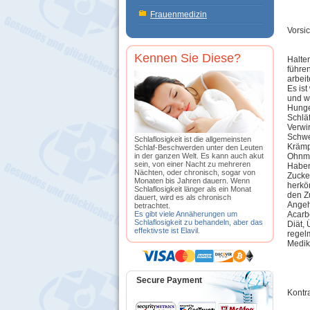
Frauenmedizin
Vorsi
Kennen Sie Diese?
Halte
führe
arbeit
Es is
und w
Hunger
Schlä
Verwi
Schwe
Schlaflosigkeit ist die allgemeinsten
Krämp
Schlaf-Beschwerden unter den Leuten
in der ganzen Welt. Es kann auch akut
Ohnma
sein, von einer Nacht zu mehreren
Haben 
Nächten, oder chronisch, sogar von
Zucke
Monaten bis Jahren dauern. Wenn
herkö
Schlaflosigkeit länger als ein Monat
den Z
dauert, wird es als chronisch
Angehö
betrachtet.
Es gibt viele Annäherungen um
Acarb
Schlaflosigkeit zu behandeln, aber das
Diät,
effektivste ist Elavil.
regel
Medik
Secure Payment
Kontr