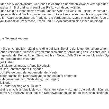
iden Sie Alkoholkonsum, während Sie Acarbos einnehmen. Alkohol verringert den
rgehalt im Blut und kann somit das Risiko von Hypoglykämie.
iden Sie die Einnahme von Verdauungsenzymen so wie zum Beispiel Pankreatin,
Lipase, während Sie Acarbos einnehmen. Diese Enzyme können Ihrem Körper die
ption Acarbos erschweren. Produkte, die Verdauungsenzyme einschließlich Arco-L
ym, Donnazym, Pancrease, Creon und Ku-Zym enthalten sind Ihnen untersagt.
che Nebenwirkungen
 Sie unverzüglich notärztliche Hilfe auf, falls Sie eine der folgenden allergischen
ionen verspüren: Nesselsucht; Atembeschwerden; Schwellung des Gesichts, der L
nge oder der Kehle. Rufen Sie sofort Ihren Notarzt, falls Sie eine der folgenden 
 Lebererkrankung verspüren:
ges Fieber;
eit, Magenschmerzen, Appetitsverlust;
r Urin, lehmfarbener Stuhl; oder
ucht (Vergelbung der Augen oder der Haut).
niger ernsthaften Nebenwirkungen zählen unter anderem:
te Magenschmerzen, Gasbildung, Blähungen;
all; oder
ter Hautausschlag oder Juckreiz.
ist eine unvollständige Liste von möglichen Nebenwirkungen, die auftreten können.
mieren Sie Ihren Arzt über jegliche Nebenwirkungen, die unüblich zu sein scheinen.