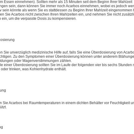
im Essen einnehmen). Sollten mehr als 15 Minuten seit dem Beginn Ihrer Mahlzeit
ngen sein, dann können Sie immer noch Acarbos einnehmen, wobei es jedoch we
tiv sein könnte als wenn Sie es stattdessen zu Beginn Ihrer Mahlzeit eingenommen 
n Sie Acarbos nicht zwischen Ihren Mahlzeiten ein, und nehmen Sie nicht zusätzl
 ein, um die verpasste Dosis zu kompensieren.
osierung
n Sie unverzüglich medizinische Hilfe auf, falls Sie eine Überdosierung von Acarb
chtigen. Zu den Symptomen einer Überdosierung können unter anderem Blähunge
ldungen oder Magenverstimmungen zählen.
le einer Überdosierung sollten Sie im Laufe der folgenden vier bis sechs Stunden 
 oder trinken, was Kohlenhydrate enthält.
rung
n Sie Acarbos bei Raumtemperaturen in einem dichten Behälter vor Feuchtigkeit u
tzt.
ng