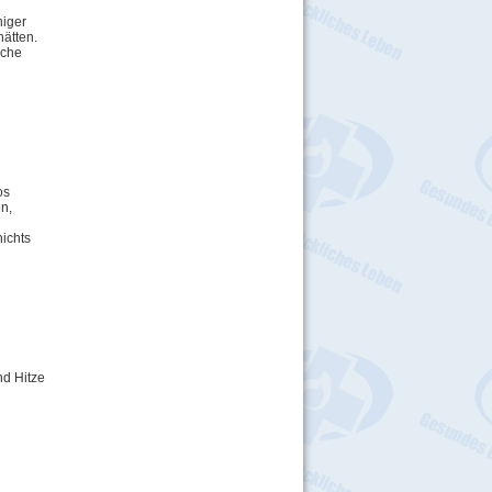
niger
hätten.
iche
os
n,
nichts
nd Hitze