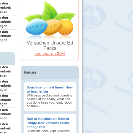
n den
renkorb
legen
n den
renkorb
legen
n den
renkorb
legen
Versuchen Unsere Ed
Packs
und sparen
20%
n den
renkorb
Neues
legen
n den
renkorb
Sunshine to meal times: How
legen
to beat jet lag
With bags packed and boarding
n den
passes at the ready, what can
renkorb
you do to keep your body clock
legen
on track?
n den
renkorb
legen
Half of vaccines are binned -
'fridge-free' versions could
n den
change that
renkorb
Scientists have kept vaccines
legen