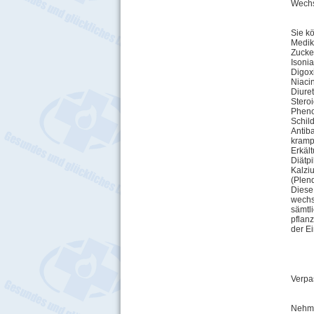
Wechs
Sie k
Medik
Zucke
Isonia
Digox
Niaci
Diuret
Stero
Pheno
Schil
Antib
kramp
Erkäl
Diätp
Kalzi
(Plend
Diese
wechs
sämtl
pflan
der E
Verpa
Nehmen