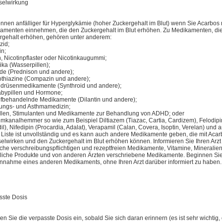
elwirkung
önnen anfälliger für Hyperglykämie (hoher Zuckergehalt im Blut) wenn Sie Acarbos 
amenten einnehmen, die den Zuckergehalt im Blut erhöhen. Zu Medikamenten, di
rgehalt erhöhen, gehören unter anderem:
zid;
in;
n, Nicotinpflaster oder Nicotinkaugummi;
ika (Wasserpillen);
ide (Prednison und andere);
thiazine (Compazin und andere);
ddrüsenmedikamente (Synthroid und andere);
abypillen und Hormone;
fbehandelnde Medikamente (Dilantin und andere);
tungs- und Asthmamedizin;
illen, Stimulanten und Medikamente zur Behandlung von ADHD; oder
umkanalhemmer so wie zum Beispiel Diltiazem (Tiazac, Cartia, Cardizem), Felodipi
il), Nifedipin (Procardia, Adalat), Verapamil (Calan, Covera, Isoptin, Verelan) und 
 Liste ist unvollständig und es kann auch andere Medikamente geben, die mit Aca
elwirken und den Zuckergehalt im Blut erhöhen können. Informieren Sie Ihren Arzt
iche verschreibungspflichtigen und rezeptfreien Medikamente, Vitamine, Mineralien
zliche Produkte und von anderen Ärzten verschriebene Medikamente. Beginnen Sie 
innahme eines anderen Medikaments, ohne Ihren Arzt darüber informiert zu haben.
sste Dosis
 Sie die verpasste Dosis ein, sobald Sie sich daran erinnern (es ist sehr wichtig,