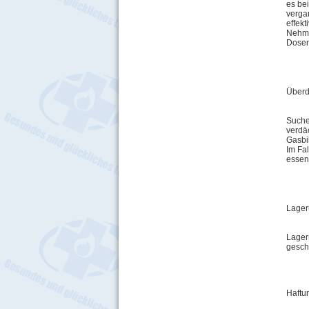
es be
verga
effek
Nehme
Dosen
Überd
Suche
verdä
Gasbi
Im Fal
essen
Lage
Lager
geschü
Haftu