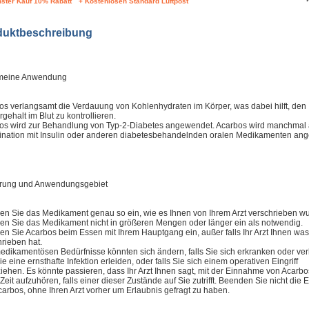
ster Kauf 10% Rabatt
+ Kostenlosen Standard Luftpost
duktbeschreibung
meine Anwendung
os verlangsamt die Verdauung von Kohlenhydraten im Körper, was dabei hilft, den
gehalt im Blut zu kontrollieren.
os wird zur Behandlung von Typ-2-Diabetes angewendet. Acarbos wird manchmal 
nation mit Insulin oder anderen diabetesbehandelnden oralen Medikamenten an
rung und Anwendungsgebiet
n Sie das Medikament genau so ein, wie es Ihnen von Ihrem Arzt verschrieben wu
n Sie das Medikament nicht in größeren Mengen oder länger ein als notwendig.
n Sie Acarbos beim Essen mit Ihrem Hauptgang ein, außer falls Ihr Arzt Ihnen wa
hrieben hat.
medikamentösen Bedürfnisse könnten sich ändern, falls Sie sich erkranken oder ver
Sie eine ernsthafte Infektion erleiden, oder falls Sie sich einem operativen Eingriff
iehen. Es könnte passieren, dass Ihr Arzt Ihnen sagt, mit der Einnahme von Acarbos
Zeit aufzuhören, falls einer dieser Zustände auf Sie zutrifft. Beenden Sie nicht die
carbos, ohne Ihren Arzt vorher um Erlaubnis gefragt zu haben.