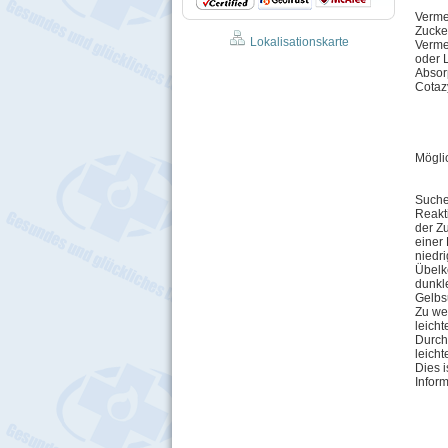
Verme
Zucke
Lokalisationskarte
Verme
oder 
Absor
Cotaz
Mögli
Suchen
Reakt
der Zu
einer
niedri
Übelk
dunkle
Gelbs
Zu we
leich
Durchf
leich
Dies 
Infor