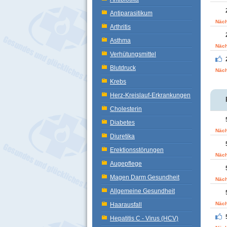
Antiparasitikum
Näch
Arthritis
Asthma
Näch
Verhütungsmittel
Blutdruck
Näch
Krebs
Herz-Kreislauf-Erkrankungen
Cholesterin
Diabetes
Näch
Diuretika
Erektionsstörungen
Näch
Augepflege
Magen Darm Gesundheit
Näch
Allgemeine Gesundheit
Näch
Haarausfall
Hepatitis C - Virus (HCV)