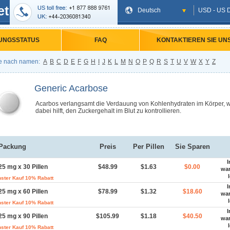
et
Deutsch
USD - US D
UNGSSTATUS
FAQ
KONTAKTIEREN SIE UN
e nach namen:
A
B
C
D
E
F
G
H
I
J
K
L
M
N
O
P
Q
R
S
T
U
V
W
X
Y
Z
Generic Acarbose
Acarbos verlangsamt die Verdauung von Kohlenhydraten im Körper, 
dabei hilft, den Zuckergehalt im Blut zu kontrollieren.
Packung
Preis
Per Pillen
Sie Sparen
I
25 mg x 30 Pillen
$48.99
$1.63
$0.00
wa
ster Kauf 10% Rabatt
I
25 mg x 60 Pillen
$78.99
$1.32
$18.60
wa
ster Kauf 10% Rabatt
I
25 mg x 90 Pillen
$105.99
$1.18
$40.50
wa
ster Kauf 10% Rabatt