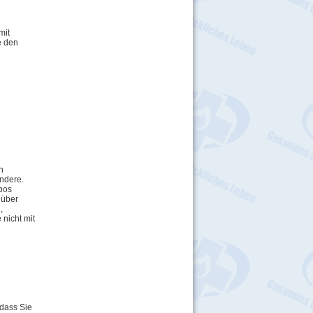
mit
e den
n
andere.
rbos
 über
,
nicht mit
 dass Sie