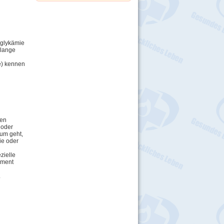
oglykämie
 lange
e) kennen
gen
 oder
rum geht,
ie oder
zielle
ament
.