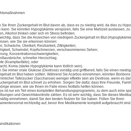
chtsmaßnahmen
n Sie Ihren Zuckergehalt im Blut davon ab, dass es zu niedrig wird, da dies zu Hyp
n kann. Sie könnten Hypoglykämie verspüren, falls Sie eine Mahlzeit auslassen, zu
en, Alkohol trinken oder sich im Stress befinden.
t wichtig, dass Sie die Anzeichen von niedrigem Zuckergehalt im Blut (Hypoglykämi
issen, wie Sie sie erkennen können:
, Schwäche, Übelkeit, Reizbarkeit, Zittrigkeiten;
frigkeit, Schwindel, Kopfschmerzen, verschwommenes Sehen;
rrung, Konzentrationsschwierigkeiten;
ißausbrüche, schneller Herzschlag;
fe (Krampfanfälle); oder
cht, Koma (starke Hypoglykämie kann tödlich sein).
Sie immer orale Glukose (Dextrose) vorrätig und griffbereit, falls Sie einen niedri
rgehalt im Blut haben sollten. Während Sie Acarbos einnehmen, könnten Bonbons
mmlicher Tafelzucker (Saccharose) weniger effektiv sein als Dextrose, wenn es da
uckergehalt im Blut schnell zu erhöhen. Sorgen Sie dafür, dass Ihre Freunde, Famil
rige wissen, wie sie Ihnen im Falle eines Notfalls helfen können.
os ist nur ein Teil eines kompletten Behandlungsprogramms, zu dem auch eine spe
 Übungen und Gewichtskontrolle zählen. Es ist sehr wichtig, dass Sie dieses Medik
mäßig einnehmen, damit Sie den besten Nutzen für Sie haben. Füllen Sie Ihren
amentenvorrat rechtzeitig auf, bevor Ihre Medikamente komplett aufgebraucht sind
aindikationen