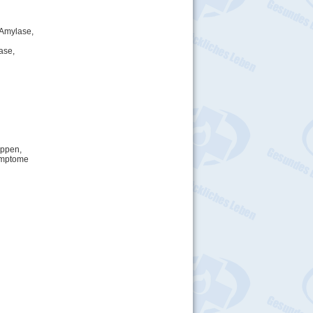
 Amylase,
ase,
ippen,
Symptome