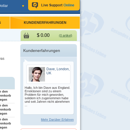
ollar
S
KUNDENERFAHRUNGEN
$
0.00
(0 artikel)
Kundenerfahrungen
was
Dave, London,
UK
Hallo, Ich bin Dave aus England.
Errektionen sind zu einem
n den
Problem für mich geworden,
renkorb
seitdem ich zugenommen habe
legen
und seit Jahren nicht abnehmen
...
n den
renkorb
legen
n den
Mehr Darüber Erfahren
renkorb
legen