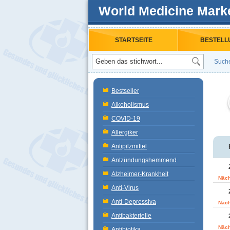
World Medicine Mark
STARTSEITE
BESTELL
Such
Bestseller
Alkoholismus
COVID-19
Allergiker
Antipilzmittel
Antzündungshemmend
Alzheimer-Krankheit
Näch
Anti-Virus
Anti-Depressiva
Näch
Antibakterielle
Näch
Antibiotika