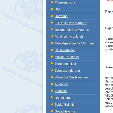
Näch
Pflanzenbücher
HIV
Pro
Hormone
ED Packs Von Männern
Allge
Gesundheit Des Mannes
Parkinson-Krankheit
Acarb
Zucker
Mental-psychische Störungen
Acarb
Kombi
Reisekrankheit
Muskel-Relaxans
Tierarzneimittel
Dosie
Schmerzlinderung
Wenn Sie Das Rauchen
Nehme
Nehme
Aufgeben
Nehme
versc
Vitamine
Ihre 
falls 
Hautpflege
unterz
kurze 
Schlaf-Beihilfen
von A
Gewichtsverlust